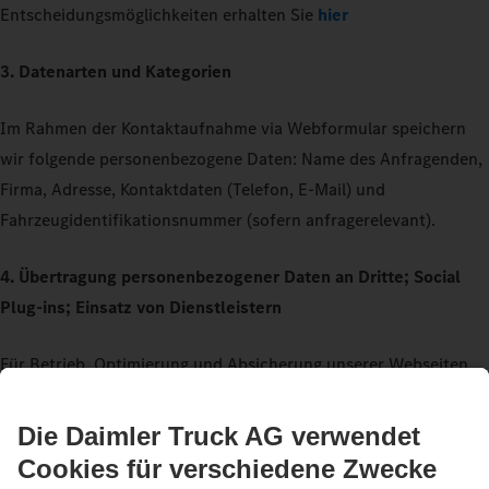
Entscheidungsmöglichkeiten erhalten Sie
hier
3. Datenarten und Kategorien
Im Rahmen der Kontaktaufnahme via Webformular speichern
wir folgende personenbezogene Daten: Name des Anfragenden,
Firma, Adresse, Kontaktdaten (Telefon, E-Mail) und
Fahrzeugidentifikationsnummer (sofern anfragerelevant).
4. Übertragung personenbezogener Daten an Dritte; Social
Plug-ins; Einsatz von Dienstleistern
Für Betrieb, Optimierung und Absicherung unserer Webseiten
setzen wir außerdem qualifizierte Dienstleister (u. a. IT-
Dienstleister, Marketing-Agenturen) ein. Personenbezogene
Daten geben wir an diese nur weiter, soweit dies erforderlich ist
für die Bereitstellung und Nutzung der Webseiten und deren