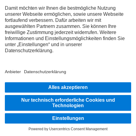
Funktionalitäten, zur Verfolgung berechtigter Interessen, zur
Erfüllung rechtlicher Verpflichtungen oder soweit Sie darin
eingewilligt haben. Nähere Angaben zu den Empfängern finden
Sie in unserem
Consent Management System
.
5. Erhebung und Verarbeitung Ihrer personenbezogenen
Daten
a. Es besteht keine Verpflichtung während des Besuchs unserer
Webseite, Ihre personenbezogenen Daten zur Verfügung zu
stellen. Allerdings besteht die Möglichkeit, dass bestimmte
Inhalte unserer Webseite von der Überlassung
personenbezogener Daten abhängen. Falls Sie in diesen Fällen
personenbezogene Daten nicht zur Verfügung stellen wollen,
kann dies dazu führen, dass Inhalte nicht oder nur
eingeschränkt dargestellt werden.