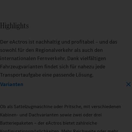
BATTERY_CAPACITY
Highlights
400_KWH
600_KWH
Der eActros ist nachhaltig und profitabel – und das
sowohl für den Regionalverkehr als auch den
internationalen Fernverkehr. Dank vielfältigen
MODEL
Fahrzeugvarianten findet sich für nahezu jede
EACTROS_600_PROCABIN_TRACTO
Transportaufgabe eine passende Lösung.
Varianten
TRAILER
TRAIL
DRY_BOX
REFRIGERATED
DRY_
Ob als Sattelzugmaschine oder Pritsche, mit verschiedenen
Kabinen- und Dachvarianten sowie zwei oder drei
LOAD_CAPACITY
LOAD_
Batteriepaketen – der eActros bietet zahlreiche
10_PERCENT
50_PERCENT
10_P
Konfigurationsmöglichkeiten. Mehr Reichweite oder mehr