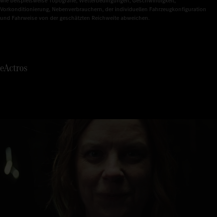
5
wie beispielsweise Topografie, Wetterbedingungen, Geschwindigkeit, 
Vorkonditionierung, Nebenverbrauchern, der individuellen Fahrzeugkonfiguration 
und Fahrweise von der geschätzten Reichweite abweichen.
6
7
eActros
8
9
0
1
2
3