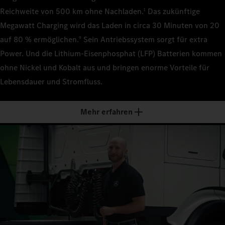
1
22 t (FA
Technisch
Ca. 9,7 
Reichweite von 500 km ohne Nachladen.
Das zukünftige
1
Technisch
22 t (FA
22 t (FA
Megawatt Charging wird das Laden in circa 30 Minuten von 20
Leergewic
Motorleist
2
Ca. 10,0
auf 80 % ermöglichen.
Sein Antriebssystem sorgt für extra
9
Leergewic
400 kW
Leergewic
Ca. 11,4
Power. Und die Lithium-Eisenphosphat (LFP) Batterien kommen
Ca. 11,7
Motorleist
Getriebe
ohne Nickel und Kobalt aus und bringen enorme Vorteile für
3
400 kW
Motorleist
4 Gäng
Motorleist
Lebensdauer und Stromfluss.
400 kW
400 kW
Getriebe
Reichweit
4
4 Gäng
Getriebe
–
Mehr erfahren
Getriebe
4 Gäng
4 Gäng
Reichweit
Nutzlast
5
–
Reichweit
Ca. 25 t
Reichweit
–
–
Nutzlast
6
Ca. 25 t
Nutzlast
Nutzlast
Ca. 22 t
Ca. 22 t
7
1
Nennkapaz