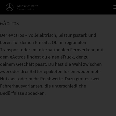
Reichweitenrechner
eActros
KOMMT WEITER ALS DU D
Der eActros – vollelektrisch, leistungsstark und
Je größer die Reichweite pro Batterieladung, d
bereit für deinen Einsatz. Ob im regionalen
eActros bringen kann.
Transport oder im internationalen Fernverkehr, mit
dem eActros findest du einen eTruck, der zu
deinem Geschäft passt. Du hast die Wahl zwischen
zwei oder drei Batteriepaketen für entweder mehr
Nutzlast oder mehr Reichweite. Dazu gibt es zwei
Fahrerhausvarianten, die unterschiedliche
Bedürfnisse abdecken.