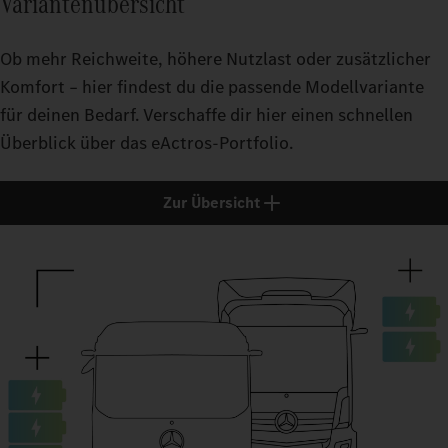
Variantenübersicht
DRY_B
DRY_B
LOAD_
LOAD_
10_PE
LOAD_
Ob mehr Reichweite, höhere Nutzlast oder zusätzlicher
10_PE
EXTER
10_PE
Komfort – hier findest du die passende Modellvariante
10_PE
EXTER
* Die geschätzte Reichweite wird aus Ergebnissen interner Sim
für deinen Bedarf. Verschaffe dir hier einen schnellen
EXTER
zahlreicher Faktoren wie beispielsweise Topografie, Wetterbe
EXTER
OPERA
Überblick über das eActros-Portfolio.
Fahrzeugkonfiguration und Fahrweise von der geschätzten Re
OPERA
OPERA
REGIO
OPERA
Zur Übersicht
REGIO
REGIO
REGIO
ESTI
ESTI
ESTI
ESTI