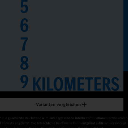
5
6
7
8
0
9
1
KILOMETERS
2
3
Varianten vergleichen
4
* Die geschätzte Reichweite wird aus Ergebnissen interner Simulationen sowie realer 
Fahrtests abgeleitet. Die tatsächliche Reichweite kann aufgrund zahlreicher Faktoren 