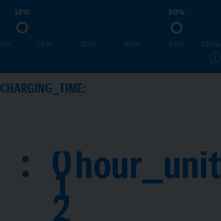
10%
80%
0%
20%
40%
60%
80%
100%
CHARGING_TIME:
:
0
hour_unit
1
2