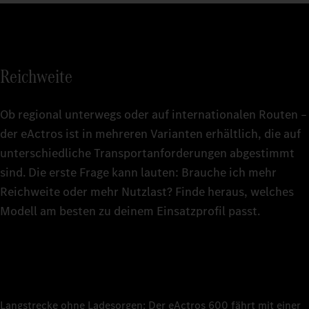
4
414 kW
Batteriekap
621 kW
621 kW
Batteriekap
Ladeleist
5
414 kW
Ladeleist
400 k
Ladeleist
400 k
400 kW
Reichweite
Ladeleist
Ladezeit 1
6
400 k
Ladezeit 1
Ca. 46 
Ladezeit 1
ca. 70 
Ob regional unterwegs oder auf internationalen Routen –
ca. 70 
Ladezeit 1
Radformel
7
der eActros ist in mehreren Varianten erhältlich, die auf
Ca. 46 
Ladezeit 
Sattel
Ladezeit 
unterschiedliche Transportanforderungen abgestimmt
–
ca. 30 
Radformel
sind. Die erste Frage kann lauten: Brauche ich mehr
Radstand
8
Sattel
Radformel
3.700 
Reichweite oder mehr Nutzlast? Finde heraus, welches
Radformel
Pritsch
Sattel
Modell am besten zu deinem Einsatzprofil passt.
Radstand
Technisch
9
3.700 
Radstand
44 t
Radstand
4.000 
4.000 
Technisch
Technisch
0
44 t
Technisch
22 t (FA
Technisch
44 t
44 t
Technisch
Langstrecke ohne Ladesorgen: Der eActros 600 fährt mit einer
Leergewic