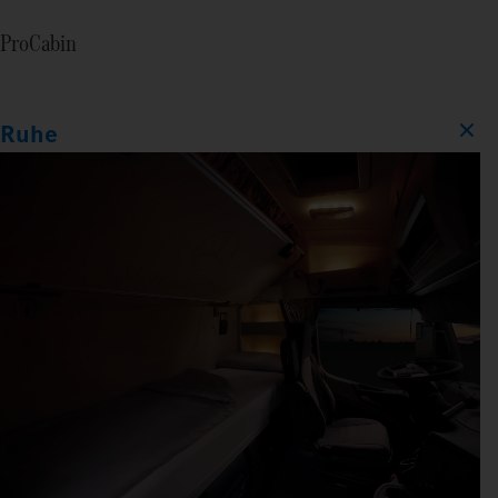
ProCabin
Ruhe