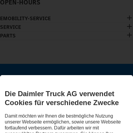
OPEN-HOURS
EMOBILITY-SERVICE
SERVICE
PARTS
BLEIB IN KONTAKT.
Entdecke Mercedes-Benz Trucks auf unseren digitalen
Kanälen.